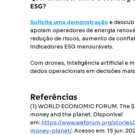
ESG?
Solicite uma demonstração
 e descub
apoiam operadores de energia renováv
redução de riscos, aumento da confiab
indicadores ESG mensuráveis.
Com drones, inteligência artificial e
dados operacionais em decisões mais e
Referências
(1) WORLD ECONOMIC FORUM. The $3 t
money and the planet. Disponível 
em:
https://www.weforum.org/stories
money-planet/
. Acesso em: 19 jun. 20