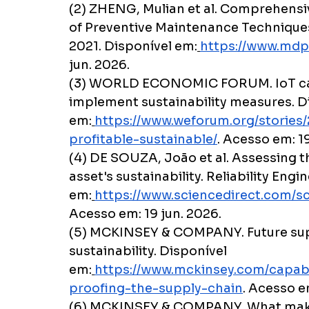
(2) ZHENG, Mulian et al. Comprehensi
of Preventive Maintenance Techniques 
2021. Disponível em:
https://www.mdp
jun. 2026.
(3) WORLD ECONOMIC FORUM. IoT can
implement sustainability measures. D
em:
https://www.weforum.org/stories
profitable-sustainable/
. Acesso em: 19
(4) DE SOUZA, João et al. Assessing 
asset's sustainability. Reliability Eng
em:
https://www.sciencedirect.com/s
Acesso em: 19 jun. 2026.
(5) MCKINSEY & COMPANY. Future supply
sustainability. Disponível 
em:
https://www.mckinsey.com/capabil
proofing-the-supply-chain
. Acesso e
(6) MCKINSEY & COMPANY. What make