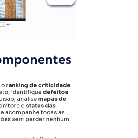
omponentes
e o
ranking de criticidade
eto, identifique
defeitos
isão, analise
mapas de
onitore o
status das
e acompanhe todas as
ações sem perder nenhum