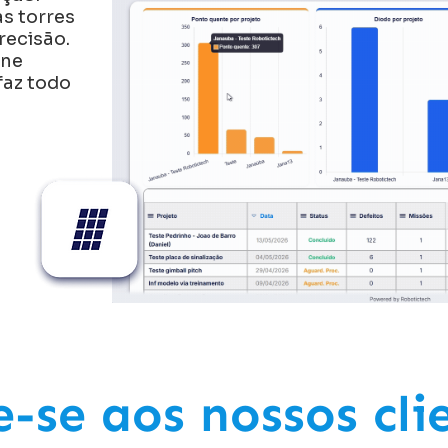
s torres
recisão.
one
faz todo
e-se aos nossos cli