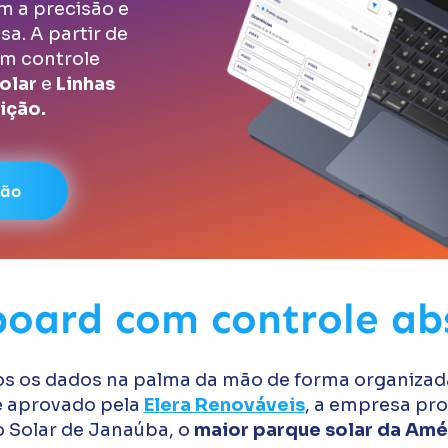
m a precisão e
sa. A partir de
em controle
olar
e
Linhas
ição.
ção
oard com controle ab
s os dados na palma da mão de forma organizada 
 e aprovado pela
Elera Renováveis
, a empresa pro
 Solar de Janaúba, o
maior parque solar da Amér