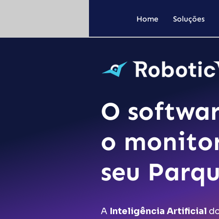
Home
Soluções
O softwar
o monito
seu Parqu
A
Inteligência Artificial
do