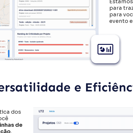
Estamos
para tra
para voc
evento e
ersatilidade e Eficiênc
tica dos
ocê
linhas de
ição
.