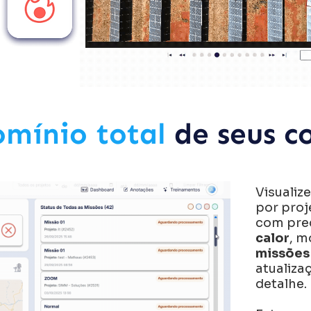
mínio total
de seus c
Visualiz
por proj
com prec
calor
, m
missões
atualiz
detalhe.