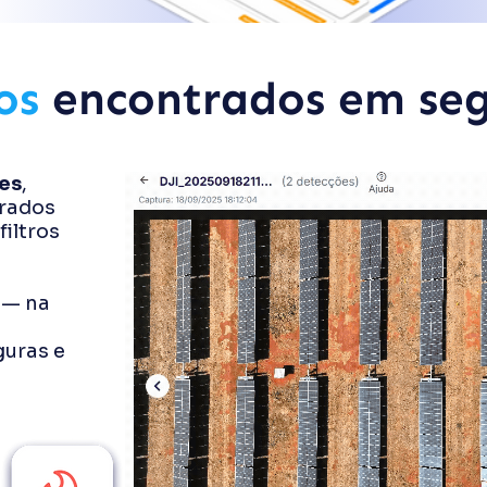
tos
encontrados em se
es
,
rados
iltros
 — na
guras e