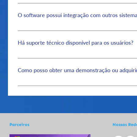
Sim, todos os elementos são detectados e identifi
O software possui integração com outros sistem
Sim, o software foi desenvolvido para fácil integr
API de comunicação especificamente para isso.
Há suporte técnico disponível para os usuários?
Sim, oferecemos suporte técnico dedicado para aj
que possam surgir durante o uso do software. Noss
Como posso obter uma demonstração ou adquirir
Você pode entrar em contato direto conosco atr
especialistas. Neste contato, serão fornecidos usuá
Parceiros
Nossas Red