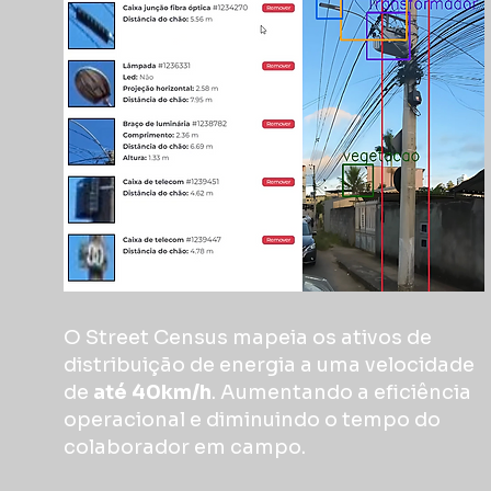
O Street Census mapeia os ativos de
distribuição de energia a uma velocidade
de
até 40km/h
. Aumentando a eficiência
operacional e diminuindo o tempo do
colaborador em campo.