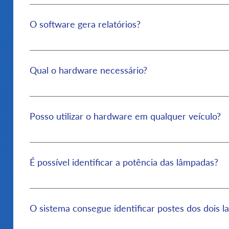
Para desenvolver o monitoramento basta acoplar a
gravação de vídeo, e executar o trajeto desejado e
O software gera relatórios?
Sim, o software gera um relatório com todos os pon
também identifica automaticamente as regiões de p
Qual o hardware necessário?
Para desenvolver o monitoramento, é necessário ut
De maneira complementar, pode-se utilizar um ada
Posso utilizar o hardware em qualquer veículo?
para fixação no teto de um carro. O hardware compl
Sim! A solução foi desenvolvida de maneira que o in
carro, moto ou até mesmo a pé.
É possível identificar a potência das lâmpadas?
Ainda não! Atualmente o sistema consegue identifi
24hrs, porém, ainda não consegue identificar a po
O sistema consegue identificar postes dos dois