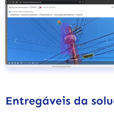
Entregáveis da
sol