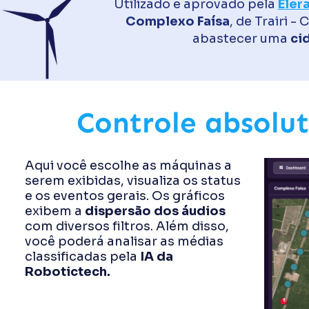
Utilizado e aprovado pela
Eler
Complexo Faísa
, de Trairi 
abastecer uma
ci
Controle absolu
Aqui você escolhe as máquinas a
serem exibidas, visualiza os status
e os eventos gerais. Os gráficos
exibem a
dispersão dos áudios
com diversos filtros. Além disso,
você poderá analisar as médias
classificadas pela
IA da
Robotictech.