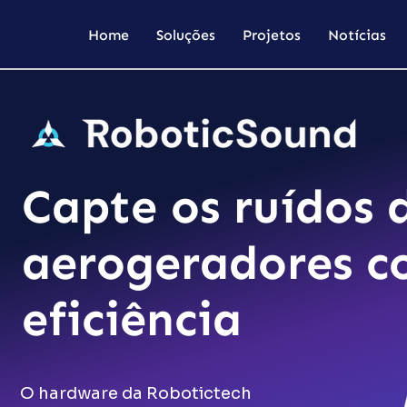
Home
Soluções
Projetos
Notícias
Capte os ruídos 
aerogeradores 
eficiência
O hardware da Robotictech