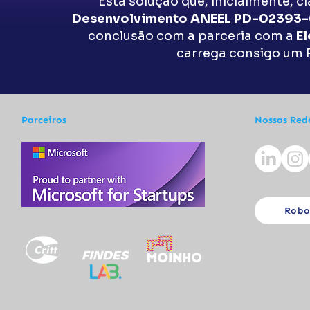
Esta solução que, inicialmente, 
Desenvolvimento ANEEL PD-02393
conclusão com a parceria com a
El
carrega consigo um R
Parceiros
Nossas Red
Robo