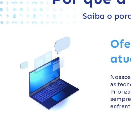
Saiba o por
Ofe
atu
Nossos
as tecn
Prioriz
sempre 
enfrent