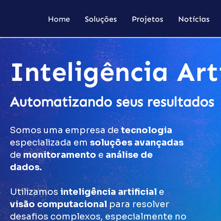
Home
Soluções
Projetos
Notícias
Inteligência Arti
Automatizando seus resultados
Somos uma empresa de
tecnologia
especializada em
soluções avançadas
de
monitoramento
e
análise de
dados.
Utilizamos
inteligência artificial
e
visão computacional
para resolver
desafios complexos, especialmente no